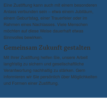
Eine Zustiftung kann auch mit einem besonderen
Anlass verbunden sein – etwa einem Jubiläum,
einem Geburtstag, einer Trauerfeier oder im
Rahmen eines Nachlasses. Viele Menschen
möchten auf diese Weise dauerhaft etwas
Sinnvolles bewirken.
Gemeinsam Zukunft gestalten
Mit Ihrer Zustiftung helfen Sie, unsere Arbeit
langfristig zu sichern und gesellschaftliche
Verantwortung nachhaltig zu stärken. Gern
informieren wir Sie persönlich über Möglichkeiten
und Formen einer Zustiftung.